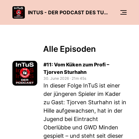
INTUS - DER PODCAST DES TUS N-LÜBBECKE
Alle Episoden
#11: Vom Küken zum Profi –
Tjorven Sturhahn
30. June 2026
‧
21m 45s
In dieser Folge InTuS ist einer
der jüngeren Spieler im Kader
zu Gast: Tjorven Sturhahn ist in
Hille aufgewachsen, hat in der
Jugend bei Eintracht
Oberlübbe und GWD Minden
gespielt – und steht seit dieser